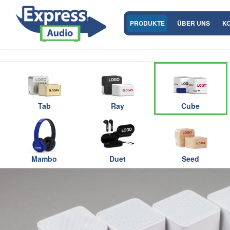
PRODUKTE
ÜBER UNS
K
Tab
Ray
Cube
Mambo
Duet
Seed